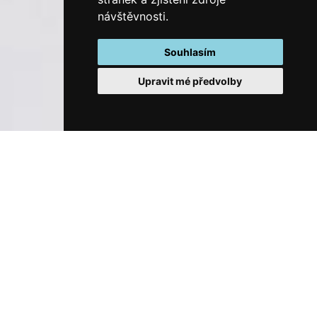
návštěvnosti.
Souhlasím
Upravit mé předvolby
Prožijte s námi
V Podhlavickém mlýně neustále usilujeme o
rozmanitost zážitků pro naše hosty. Od živých
hudebních vystoupení po klidnou a uklidňující jógu,
až po osvěžující ajurvédské pobyty, zde najdete
něco pro každého. Objevte společně harmonii těla,