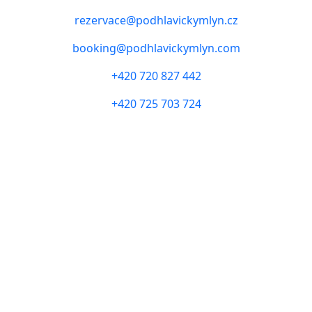
rezervace@podhlavickymlyn.cz
booking@podhlavickymlyn.com
+420 720 827 442
+420 725 703 724
PROVOZOVATEL HOTELU
Tarsier II s.r.o.
IČO: 06716831
DIČ: CZ06716831
PROVOZOVATEL GASTRO
PM89 s.r.o.