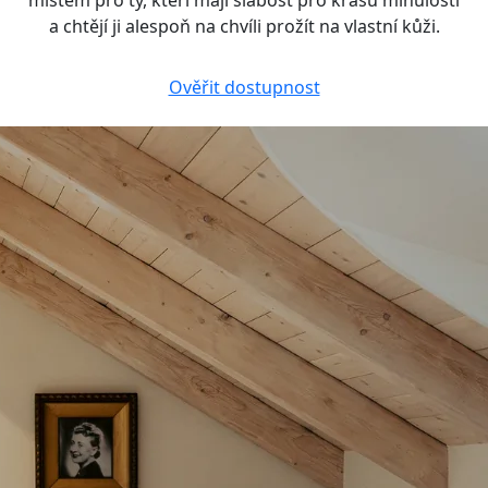
a chtějí ji alespoň na chvíli prožít na vlastní kůži.
Ověřit dostupnost