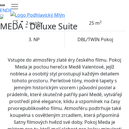
EN
DE
CS
2
2 osoby
25 m
MEDA - Deluxe Suite
3. NP
DBL/TWIN Pokoj
Vstupte do atmosféry zlaté éry českého filmu. Pokoj
Meda je poctou herečce Medě Valentové, jejíž
noblesa a osobitý styl prostupují každým detailem
tohoto prostoru. Perleťové tóny, modré tapety s
jemným historickým vzorem i původní postel a
prádelník, které skutečně patřily paní Medě, vytvářejí
prostředí plné elegance, klidu a vzpomínek na časy
prvorepublikového filmu. Atmosféru podtrhuje také
koupelna s osvětleným zrcadlem, která připomíná
šatny filmových hvězd své doby. Pokoj Meda je
místem pro ty, kteří mají slabost pro krásu minulosti