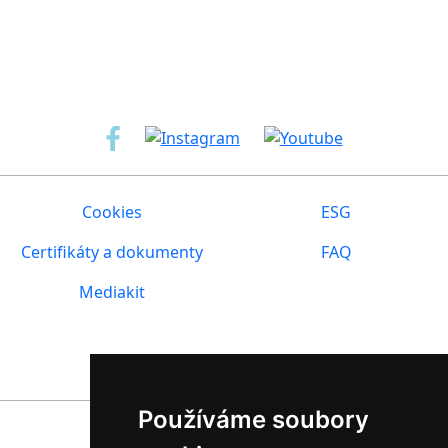
IČO: 19149654
DIČ: CZ19149654
Cookies
ESG
Certifikáty a dokumenty
FAQ
Mediakit
Všechna práva vyhrazena © 2026 Tarsier II s.r.o.
Používáme soubory
Vážíme si spolupráce s našimi partnery: