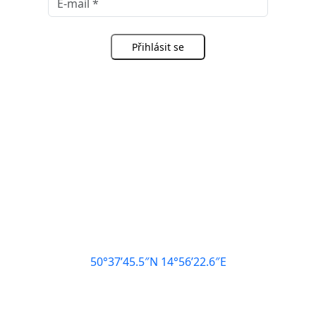
Přihlásit se
Kde nás najdete
Podhlavický mlýn
Hlavice 89
463 48, Hlavice
50°37’45.5″N 14°56’22.6″E
KONTAKTY